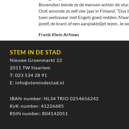
Bovendien leerde ze de mensen achter de vluc
Ooit woonde ze zelf vier jaar in Finland. “Dus 
toen weliswaar met Engels goed redden. Maar t
jezelf, de krant of een aanplakbiljet lezen. Je 
Frenk Klein Arfman
STEM IN DE STAD
Nieuwe Groenmarkt 22
2011 TW Haarlem
T:
023 534 28 91
E:
info@stemindestad.nl
IBAN-number: NL34 TRIO 0254656242
KvK-number: 41226685
RSIN number: 804142051