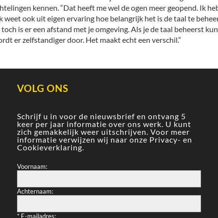
htelingen kennen. “Dat heeft me wel de ogen meer geopend. Ik he
ik weet ook uit eigen ervaring hoe belangrijk het is de taal te beh
och is er een afstand met je omgeving. Als je de taal beheerst k
wordt er zelfstandiger door. Het maakt echt een verschil.”
VOLG ONS
Schrijf u in voor de nieuwsbrief en ontvang 5
keer per jaar informatie over ons werk. U kunt
zich gemakkelijk weer uitschrijven. Voor meer
informatie verwijzen wij naar onze
Privacy- en
Cookieverklaring
.
Voornaam:
Achternaam:
*
E-mailadres: