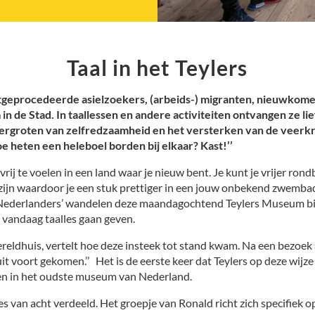
Taal in het Teylers
tgeprocedeerde asielzoekers, (arbeids-) migranten, nieuwkomers
 de Stad. In taallessen en andere activiteiten ontvangen ze lie
rgroten van zelfredzaamheid en het versterken van de veerkra
 heten een heleboel borden bij elkaar? Kast!’’
vrij te voelen in een land waar je nieuw bent. Je kunt je vrijer ro
ijn waardoor je een stuk prettiger in een jouw onbekend zwembad r
e Nederlanders’ wandelen deze maandagochtend Teylers Museum bi
vandaag taalles gaan geven.
reldhuis, vertelt hoe deze insteek tot stand kwam. Na een bezoek
it voort gekomen.’’
Het is de eerste keer dat Teylers op deze wijze
ijzen in het oudste museum van Nederland.
van acht verdeeld. Het groepje van Ronald richt zich specifiek op 