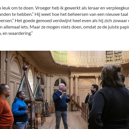
t zo leuk om te doen. Vroeger heb ik gewerkt als leraar en verpleeg
omhanden te hebben.” Hij weet hoe het beheersen van een nieuwe taal
eheersen.” Het goede gemoed verdwijnt heel even als hij zich zowa
allemaal iets. Maar ze mogen niets doen, omdat ze de juiste papier
n, en waardering.”