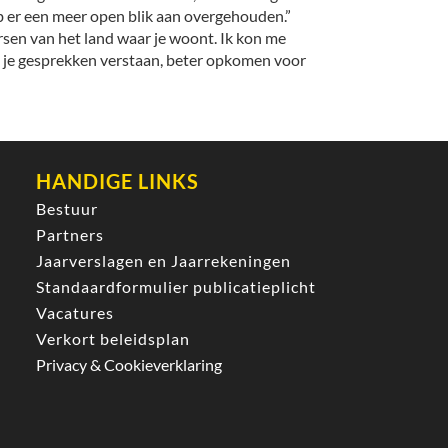
b er een meer open blik aan overgehouden.”
eersen van het land waar je woont. Ik kon me
un je gesprekken verstaan, beter opkomen voor
HANDIGE LINKS
Bestuur
Partners
Jaarverslagen en Jaarrekeningen
Standaardformulier publicatieplicht
Vacatures
Verkort beleidsplan
Privacy & Cookieverklaring