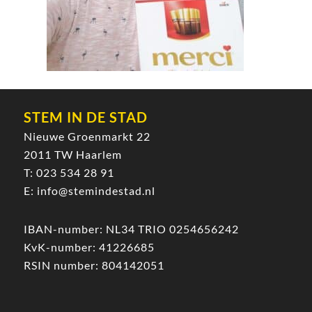
STEM IN DE STAD
Nieuwe Groenmarkt 22
2011 TW Haarlem
T:
023 534 28 91
E:
info@stemindestad.nl
IBAN-number: NL34 TRIO 0254656242
KvK-number: 41226685
RSIN number: 804142051