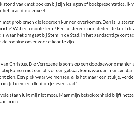
d. Ik stond vaak met boeken bij zijn lezingen of boekpresentaties. 
 het bracht me zoveel.
et problemen die iedereen kunnen overkomen. Dan is luisteren z
ortje’. Wat een mooie term! Een luisterend oor bieden. Je kunt de a
at is waar het om gaat bij Stem in de Stad. In het aandachtige conta
n de roeping om er voor elkaar te zijn.
s van Christus. Die Verrezene is soms op een doodgewone manier aa
nabij komen met een blik of een gebaar. Soms worden mensen dan 
cht zien. Een plek waar we mensen, al is het maar een stukje, ver
om je heen; een licht op je levenspad.’
ele staan lukt mij niet meer. Maar mijn betrokkenheid blijft hetzel
 van hoop.