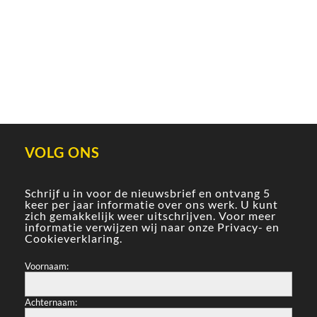
VOLG ONS
Schrijf u in voor de nieuwsbrief en ontvang 5
keer per jaar informatie over ons werk. U kunt
zich gemakkelijk weer uitschrijven. Voor meer
informatie verwijzen wij naar onze
Privacy- en
Cookieverklaring
.
Voornaam:
Achternaam: