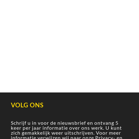
VOLG ONS
Schrijf u in voor de nieuwsbrief en ontvang 5
keer per jaar informatie over ons werk. U kunt
zich gemakkelijk weer uitschrijven. Voor meer
informatie verwijzen wij naar onze
Privacy- en