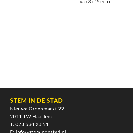
van 3 of 5 euro
STEM IN DE STAD
Nieuwe Groenmarkt 22
2011 TW Haarlem
T:
023 534 28 91
E:
info@stemindestad.nl