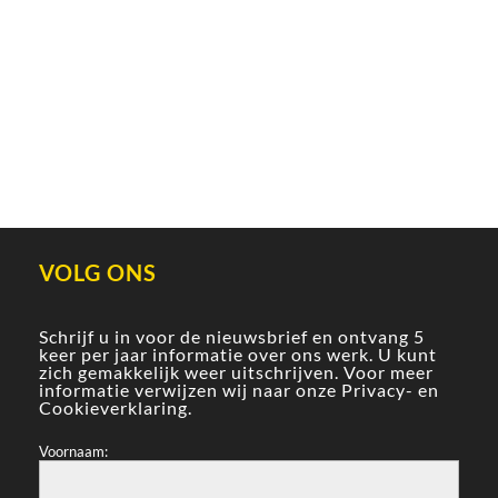
VOLG ONS
Schrijf u in voor de nieuwsbrief en ontvang 5
keer per jaar informatie over ons werk. U kunt
zich gemakkelijk weer uitschrijven. Voor meer
informatie verwijzen wij naar onze
Privacy- en
Cookieverklaring
.
Voornaam: