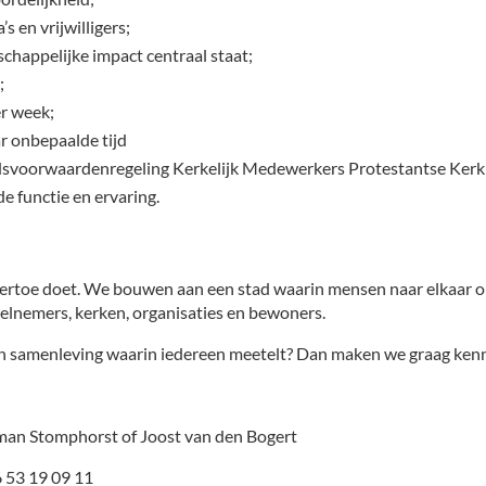
 en vrijwilligers;
happelijke impact centraal staat;
;
r week;
r onbepaalde tijd
svoorwaardenregeling Kerkelijk Medewerkers Protestantse Kerk
e functie en ervaring.
s ertoe doet. We bouwen aan een stad waarin mensen naar elkaar o
eelnemers, kerken, organisaties en bewoners.
een samenleving waarin iedereen meetelt? Dan maken we graag kenn
man Stomphorst of Joost van den Bogert
6 53 19 09 11