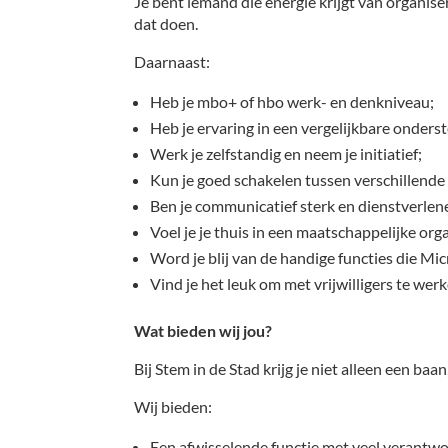
Je bent iemand die energie krijgt van organis
dat doen.
Daarnaast:
Heb je mbo+ of hbo werk- en denkniveau;
Heb je ervaring in een vergelijkbare onders
Werk je zelfstandig en neem je initiatief;
Kun je goed schakelen tussen verschillen
Ben je communicatief sterk en dienstverlen
Voel je je thuis in een maatschappelijke or
Word je blij van de handige functies die Mi
Vind je het leuk om met vrijwilligers te wer
Wat bieden wij jou?
Bij Stem in de Stad krijg je niet alleen een b
Wij bieden:
Een afwisselende functie met veel verantwo