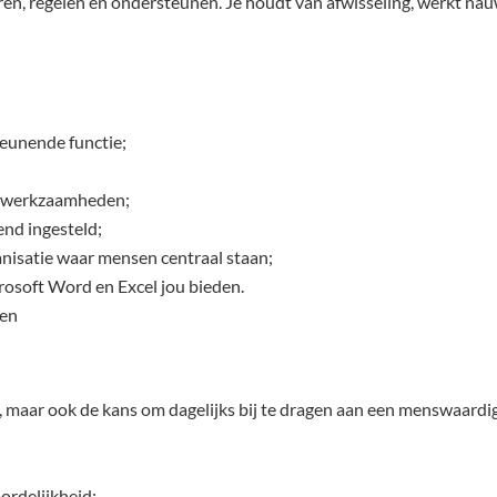
eren, regelen en ondersteunen. Je houdt van afwisseling, werkt na
teunende functie;
de werkzaamheden;
end ingesteld;
ganisatie waar mensen centraal staan;
crosoft Word en Excel jou bieden.
ken
aan, maar ook de kans om dagelijks bij te dragen aan een menswaard
ordelijkheid;