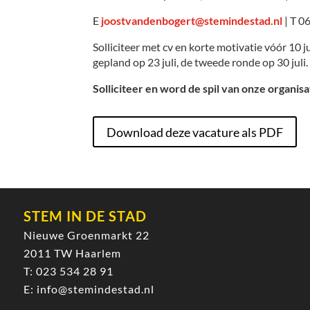
E
joostvandenbogert@stemindestad.nl
| T 0
Solliciteer met cv en korte motivatie vóór 10 j
gepland op 23 juli, de tweede ronde op 30 juli. 
Solliciteer en word de spil van onze organisa
Download deze vacature als PDF
STEM IN DE STAD
Nieuwe Groenmarkt 22
2011 TW Haarlem
T:
023 534 28 91
E:
info@stemindestad.nl