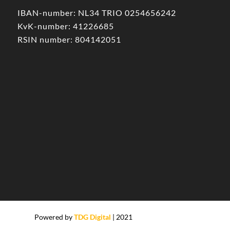
IBAN-number: NL34 TRIO 0254656242
KvK-number: 41226685
RSIN number: 804142051
Powered by
TDG Digital
| 2021