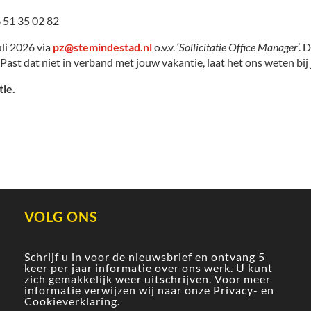
6 51 35 02 82
uli 2026 via
pz@stemindestad.nl
o.v.v. ‘
Sollicitatie Office Manager
’.
Past dat niet in verband met jouw vakantie, laat het ons weten bij je
tie.
VOLG ONS
Schrijf u in voor de nieuwsbrief en ontvang 5
keer per jaar informatie over ons werk. U kunt
zich gemakkelijk weer uitschrijven. Voor meer
informatie verwijzen wij naar onze
Privacy- en
Cookieverklaring
.