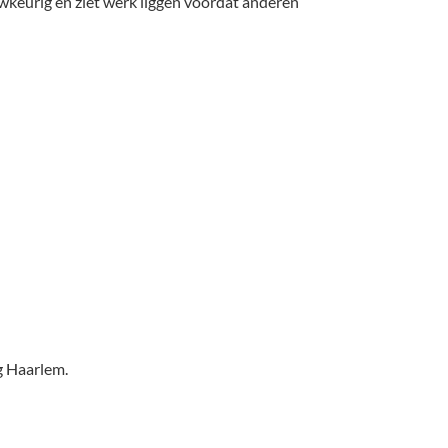
uwkeurig en ziet werk liggen voordat anderen
ig Haarlem.