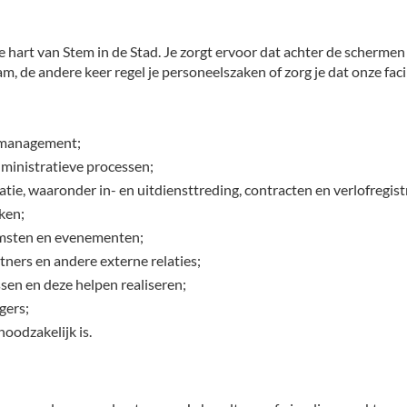
e hart van Stem in de Stad. Je zorgt ervoor dat achter de schermen 
de andere keer regel je personeelszaken of zorg je dat onze facili
n management;
ministratieve processen;
e, waaronder in- en uitdiensttreding, contracten en verlofregist
aken;
omsten en evenementen;
ners en andere externe relaties;
sen en deze helpen realiseren;
gers;
noodzakelijk is.