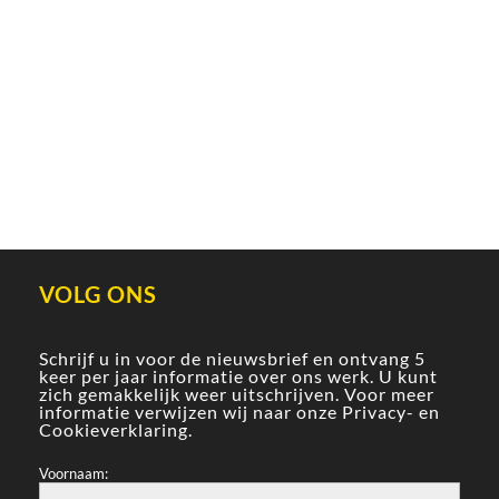
VOLG ONS
Schrijf u in voor de nieuwsbrief en ontvang 5
keer per jaar informatie over ons werk. U kunt
zich gemakkelijk weer uitschrijven. Voor meer
informatie verwijzen wij naar onze
Privacy- en
Cookieverklaring
.
Voornaam: