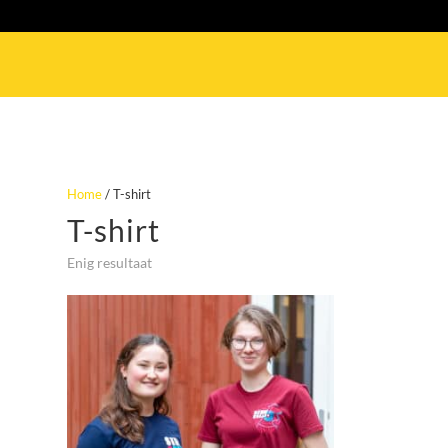
Home
/ T-shirt
T-shirt
Enig resultaat