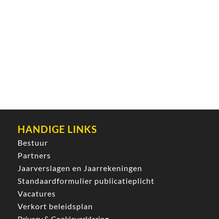
HANDIGE LINKS
Bestuur
Partners
Jaarverslagen en Jaarrekeningen
Standaardformulier publicatieplicht
Vacatures
Verkort beleidsplan
Privacy & Cookieverklaring