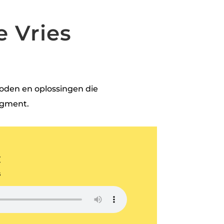
e Vries
noden en oplossingen die
agment.
t
s