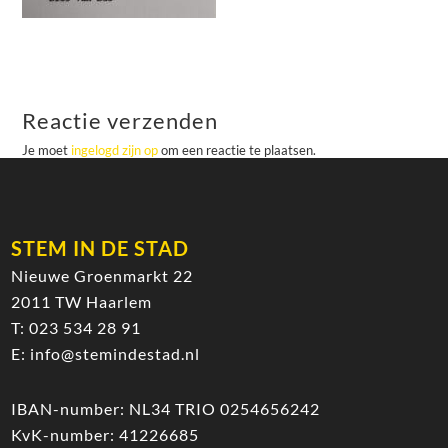
Reactie verzenden
Je moet
ingelogd zijn op
om een reactie te plaatsen.
STEM IN DE STAD
Nieuwe Groenmarkt 22
2011 TW Haarlem
T:
023 534 28 91
E:
info@stemindestad.nl
IBAN-number: NL34 TRIO 0254656242
KvK-number: 41226685