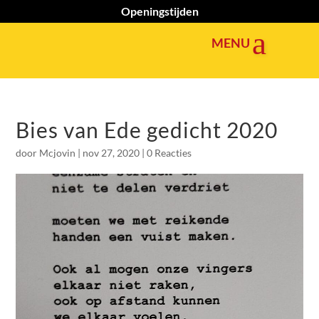
Openingstijden
Bies van Ede gedicht 2020
door
Mcjovin
|
nov 27, 2020
|
0 Reacties