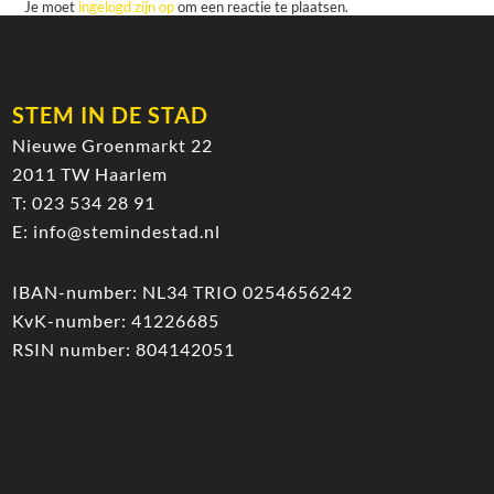
Je moet
ingelogd zijn op
om een reactie te plaatsen.
STEM IN DE STAD
Nieuwe Groenmarkt 22
2011 TW Haarlem
T:
023 534 28 91
E:
info@stemindestad.nl
IBAN-number: NL34 TRIO 0254656242
KvK-number: 41226685
RSIN number: 804142051