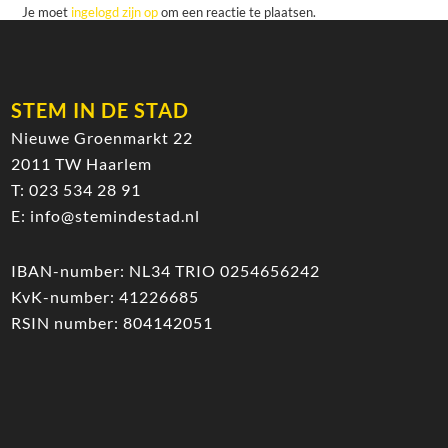
Je moet
ingelogd zijn op
om een reactie te plaatsen.
STEM IN DE STAD
Nieuwe Groenmarkt 22
2011 TW Haarlem
T:
023 534 28 91
E:
info@stemindestad.nl
IBAN-number: NL34 TRIO 0254656242
KvK-number: 41226685
RSIN number: 804142051